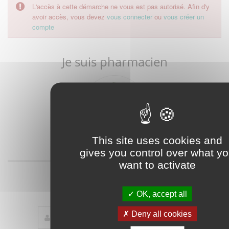
L'accès à cette démarche ne vous est pas autorisé. Afin d'y
avoir accès, vous devez
vous connecter
ou
vous créer un
compte
Je suis pharmacien
This site uses cookies and
Cliquer sur le logo
gives you control over what y
ou
want to activate
Je suis étudiant
OK, accept all
Deny all cookies