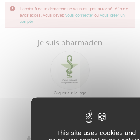
L'accès à cette démarche ne vous est pas autorisé. Afin d'y
avoir accès, vous devez
vous connecter
ou
vous créer un
compte
Je suis pharmacien
Cliquer sur le logo
ou
Je suis étudiant
This site uses cookies and