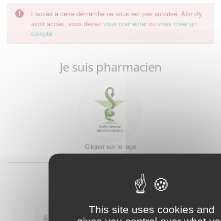
L'accès à cette démarche ne vous est pas autorisé. Afin d'y
avoir accès, vous devez
vous connecter
ou
vous créer un
compte
Je suis pharmacien
Cliquer sur le logo
ou
Je suis étudiant
This site uses cookies and