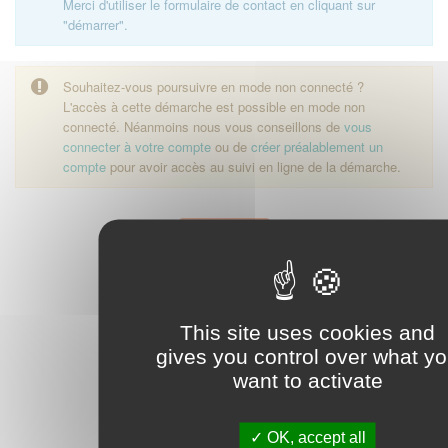
Merci d'utiliser le formulaire de contact en cliquant sur
"démarrer".
Souhaitez-vous poursuivre en mode non connecté ?
L'accès à cette démarche est possible en mode non
connecté. Néanmoins nous vous conseillons de
vous
connecter à votre compte
ou de
créer préalablement un
compte
pour avoir accès au suivi en ligne de la démarche.
Démarrer
This site uses cookies and
gives you control over what y
want to activate
OK, accept all