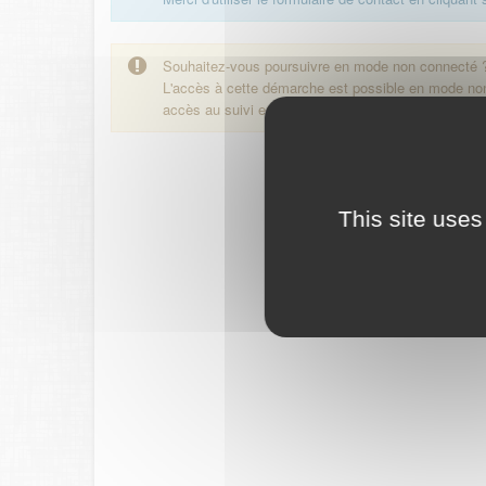
Souhaitez-vous poursuivre en mode non connecté 
L'accès à cette démarche est possible en mode n
accès au suivi en ligne de la démarche.
This site uses