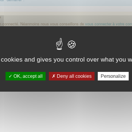
?
on connecté. Néanmoins nous vous conseillons de
vous connecter à votre co
Démarrer
 cookies and gives you control over what you w
OK, accept all
Deny all cookies
Personalize