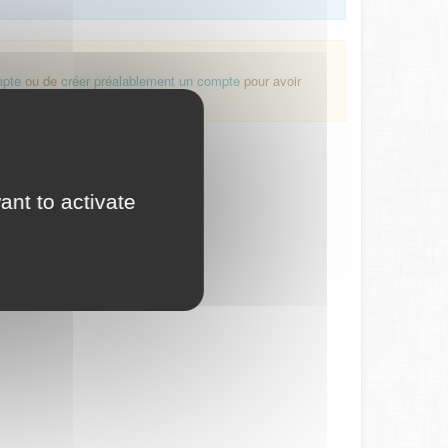
mpte
ou de
créer préalablement un compte
pour avoir
ant to activate