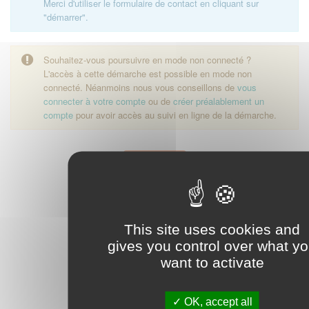
Merci d'utiliser le formulaire de contact en cliquant sur
"démarrer".
Souhaitez-vous poursuivre en mode non connecté ?
L'accès à cette démarche est possible en mode non
connecté. Néanmoins nous vous conseillons de
vous
connecter à votre compte
ou de
créer préalablement un
compte
pour avoir accès au suivi en ligne de la démarche.
Démarrer
This site uses cookies and
gives you control over what y
want to activate
OK, accept all