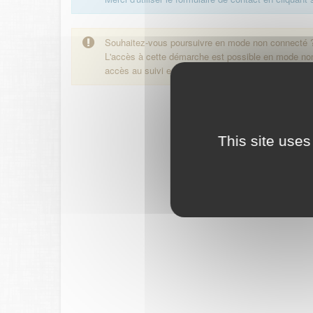
Souhaitez-vous poursuivre en mode non connecté 
L'accès à cette démarche est possible en mode n
accès au suivi en ligne de la démarche.
This site uses