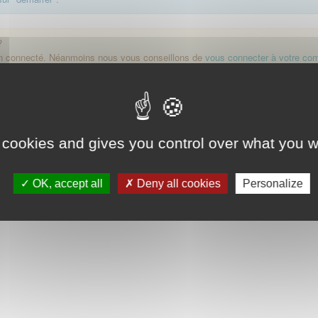
?
on connecté. Néanmoins nous vous conseillons de
vous connecter à votre co
Démarrer
 cookies and gives you control over what you w
OK, accept all
Deny all cookies
Personalize