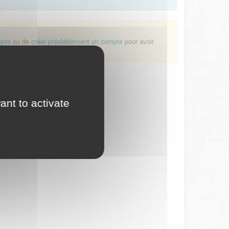
mpte
ou de
créer préalablement un compte
pour avoir
ant to activate