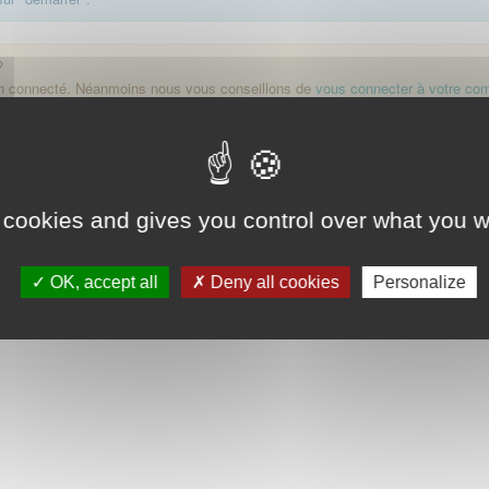
?
on connecté. Néanmoins nous vous conseillons de
vous connecter à votre co
Démarrer
 cookies and gives you control over what you w
OK, accept all
Deny all cookies
Personalize