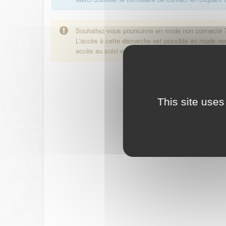
Souhaitez-vous poursuivre en mode non connecté 
L'accès à cette démarche est possible en mode n
accès au suivi en ligne de la démarche.
This site uses