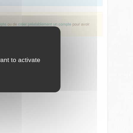
mpte
ou de
créer préalablement un compte
pour avoir
ant to activate