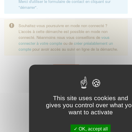
Merci d'utiliser le formulaire de contact en cliquant sur
"démarrer".
Souhaitez-vous poursuivre en mode non connecté ?
L'accès à cette démarche est possible en mode non
connecté. Néanmoins nous vous conseillons de
vous
connecter à votre compte
ou de
créer préalablement un
compte
pour avoir accès au suivi en ligne de la démarche.
Démarrer
This site uses cookies and
gives you control over what y
want to activate
OK, accept all