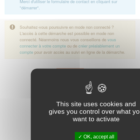
Merci d'utiliser le formulaire de contact en cliquant sur
"démarrer".
Souhaitez-vous poursuivre en mode non connecté ?
L'accès à cette démarche est possible en mode non
connecté. Néanmoins nous vous conseillons de
vous
connecter à votre compte
ou de
créer préalablement un
compte
pour avoir accès au suivi en ligne de la démarche.
Démarrer
This site uses cookies and
gives you control over what y
want to activate
OK, accept all