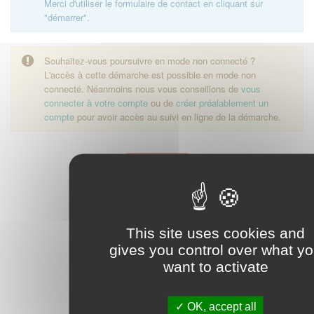
Merci d'utiliser le formulaire de contact en cliquant sur
"démarrer".
Souhaitez-vous poursuivre en mode non connecté ?
L'accès à cette démarche est possible en mode non
connecté. Néanmoins nous vous conseillons de
vous
connecter à votre compte
ou de
créer préalablement un
compte
pour avoir accès au suivi en ligne de la démarche.
Démarrer
This site uses cookies and
gives you control over what y
want to activate
OK, accept all