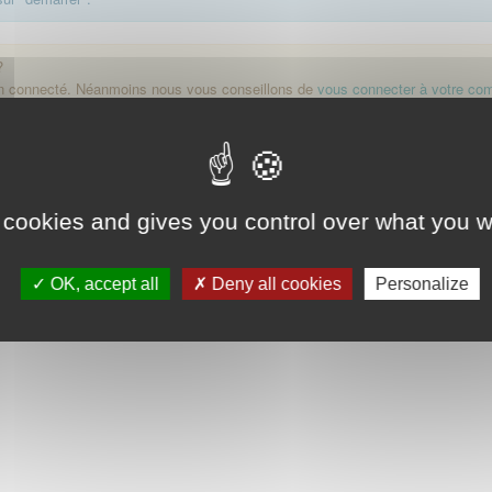
?
on connecté. Néanmoins nous vous conseillons de
vous connecter à votre co
Démarrer
 cookies and gives you control over what you w
OK, accept all
Deny all cookies
Personalize