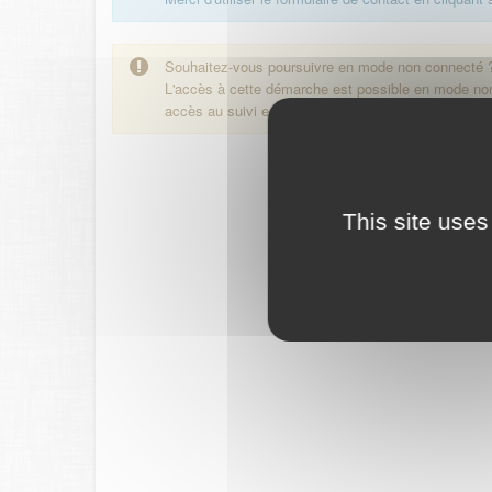
Souhaitez-vous poursuivre en mode non connecté 
L'accès à cette démarche est possible en mode n
accès au suivi en ligne de la démarche.
This site uses