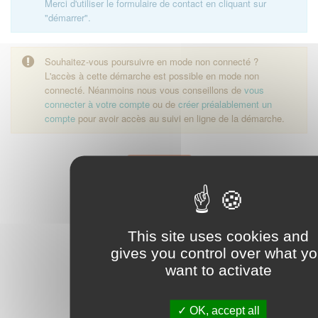
Merci d'utiliser le formulaire de contact en cliquant sur
"démarrer".
Souhaitez-vous poursuivre en mode non connecté ?
L'accès à cette démarche est possible en mode non
connecté. Néanmoins nous vous conseillons de
vous
connecter à votre compte
ou de
créer préalablement un
compte
pour avoir accès au suivi en ligne de la démarche.
Démarrer
This site uses cookies and
gives you control over what y
want to activate
OK, accept all