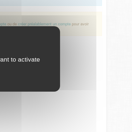
mpte
ou de
créer préalablement un compte
pour avoir
ant to activate