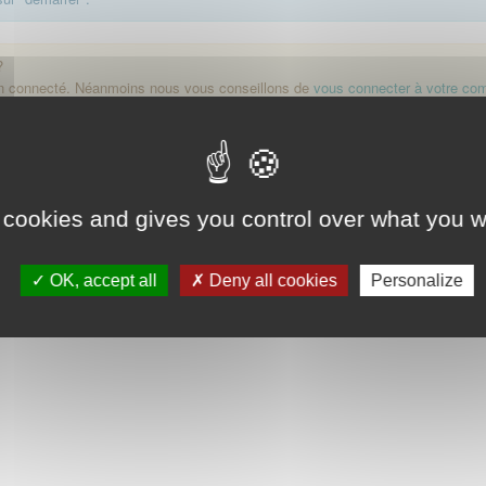
?
on connecté. Néanmoins nous vous conseillons de
vous connecter à votre co
Démarrer
 cookies and gives you control over what you w
OK, accept all
Deny all cookies
Personalize