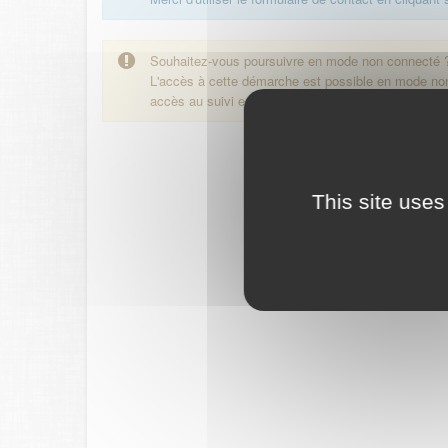
Souhaitez-vous poursuivre en mode non connecté 
L'accès à cette démarche est possible en mode n
accès au suivi en ligne de la démarche.
This site uses