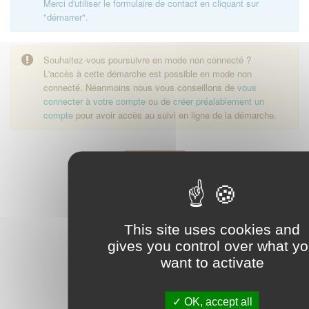
Merci d'utiliser le formulaire de contact en cliquant sur
"démarrer".
Souhaitez-vous poursuivre en mode non connecté ?
L'accès à cette démarche est possible en mode non
connecté. Néanmoins nous vous conseillons de
vous
connecter à votre compte
ou de
créer préalablement un
compte
pour avoir accès au suivi en ligne de la démarche.
Démarrer
This site uses cookies and
gives you control over what y
want to activate
OK, accept all