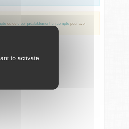
mpte
ou de
créer préalablement un compte
pour avoir
ant to activate