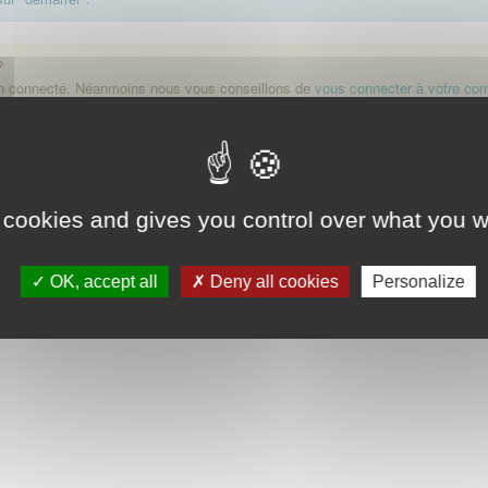
?
on connecté. Néanmoins nous vous conseillons de
vous connecter à votre co
Démarrer
 cookies and gives you control over what you w
OK, accept all
Deny all cookies
Personalize