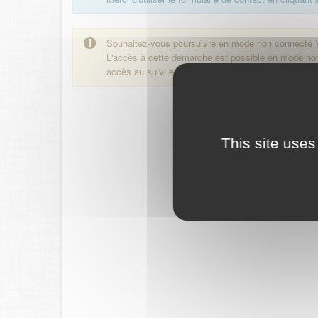
Souhaitez-vous poursuivre en mode non connecté 
L'accès à cette démarche est possible en mode n
accès au suivi en ligne de la démarche.
This site uses