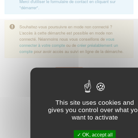
Merci d'utiliser le formulaire de contact en cliquant sur
"démarrer".
Souhaitez-vous poursuivre en mode non connecté ?
L'accès à cette démarche est possible en mode non
connecté. Néanmoins nous vous conseillons de
vous
connecter à votre compte
ou de
créer préalablement un
compte
pour avoir accès au suivi en ligne de la démarche.
Démarrer
This site uses cookies and
gives you control over what y
want to activate
OK, accept all