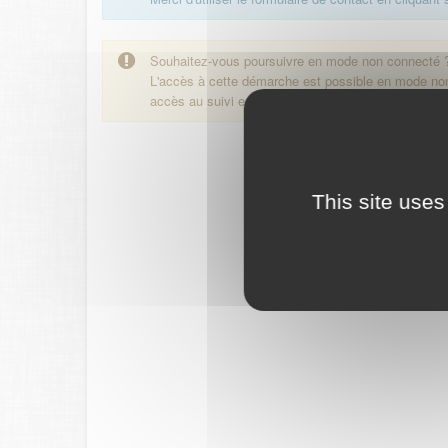
Souhaitez-vous poursuivre en mode non connecté 
L'accès à cette démarche est possible en mode n
accès au suivi en ligne de la démarche.
This site uses