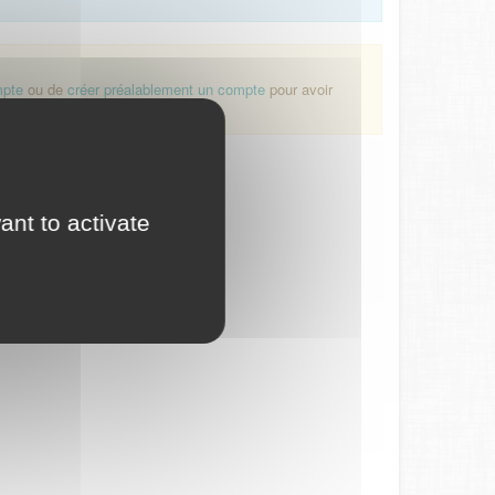
mpte
ou de
créer préalablement un compte
pour avoir
ant to activate