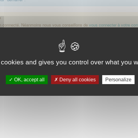
?
on connecté. Néanmoins nous vous conseillons de
vous connecter à votre co
Démarrer
 cookies and gives you control over what you w
OK, accept all
Deny all cookies
Personalize