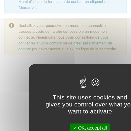
Merci d'utiliser le formulaire de contact en cliquant sur
"démarrer".
Souhaitez-vous poursuivre en mode non connecté ?
L'accès à cette démarche est possible en mode non
connecté. Néanmoins nous vous conseillons de
vous
connecter à votre compte
ou de
créer préalablement un
compte
pour avoir accès au suivi en ligne de la démarche.
Démarrer
This site uses cookies and
gives you control over what y
want to activate
OK, accept all