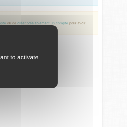
mpte
ou de
créer préalablement un compte
pour avoir
ant to activate