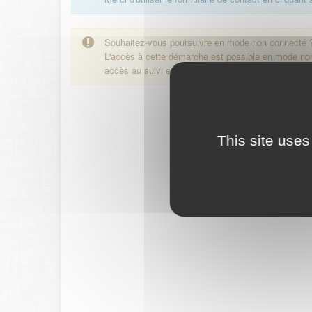
Souhaitez-vous poursuivre en mode non connecté 
L'accès à cette démarche est possible en mode n
accès au suivi en ligne de la démarche.
This site uses