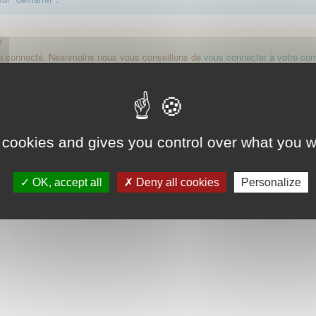
?
on connecté. Néanmoins nous vous conseillons de
vous connecter à votre co
Démarrer
 cookies and gives you control over what you w
OK, accept all
Deny all cookies
Personalize