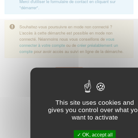
Merci d'utiliser le formulaire de contact en cliquant sur
"démarrer".
Souhaitez-vous poursuivre en mode non connecté ?
L'accès à cette démarche est possible en mode non
connecté. Néanmoins nous vous conseillons de
vous
connecter à votre compte
ou de
créer préalablement un
compte
pour avoir accès au suivi en ligne de la démarche.
Démarrer
This site uses cookies and
gives you control over what y
want to activate
OK, accept all