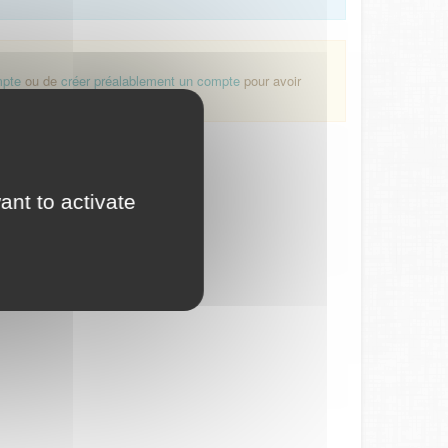
mpte
ou de
créer préalablement un compte
pour avoir
ant to activate