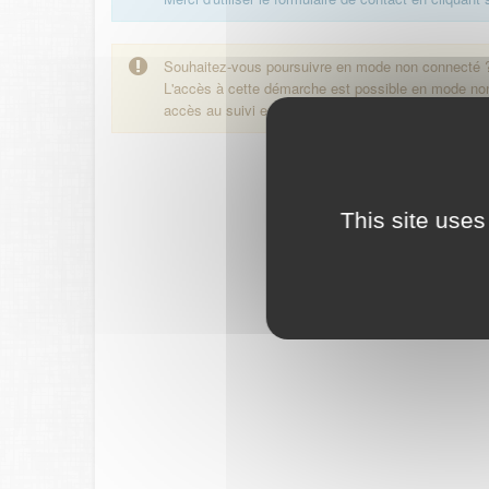
Souhaitez-vous poursuivre en mode non connecté 
L'accès à cette démarche est possible en mode n
accès au suivi en ligne de la démarche.
This site uses