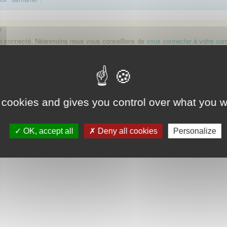
?
on connecté. Néanmoins nous vous conseillons de
vous connecter à votre co
Démarrer
 cookies and gives you control over what you w
OK, accept all
Deny all cookies
Personalize