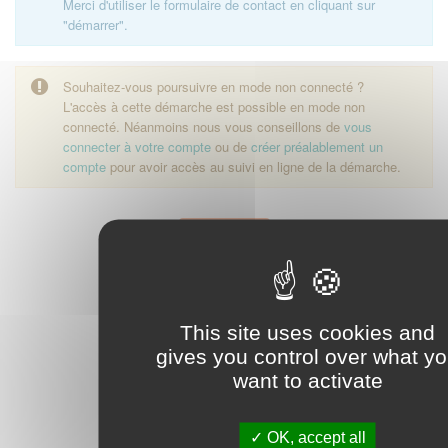
Merci d'utiliser le formulaire de contact en cliquant sur
"démarrer".
Souhaitez-vous poursuivre en mode non connecté ?
L'accès à cette démarche est possible en mode non
connecté. Néanmoins nous vous conseillons de
vous
connecter à votre compte
ou de
créer préalablement un
compte
pour avoir accès au suivi en ligne de la démarche.
Démarrer
This site uses cookies and
gives you control over what y
want to activate
OK, accept all