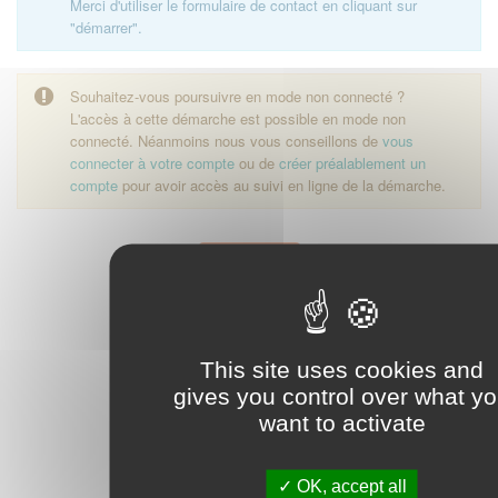
Merci d'utiliser le formulaire de contact en cliquant sur
"démarrer".
Souhaitez-vous poursuivre en mode non connecté ?
L'accès à cette démarche est possible en mode non
connecté. Néanmoins nous vous conseillons de
vous
connecter à votre compte
ou de
créer préalablement un
compte
pour avoir accès au suivi en ligne de la démarche.
Démarrer
This site uses cookies and
gives you control over what y
want to activate
OK, accept all