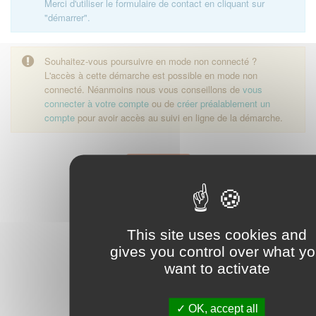
Merci d'utiliser le formulaire de contact en cliquant sur
"démarrer".
Souhaitez-vous poursuivre en mode non connecté ?
L'accès à cette démarche est possible en mode non
connecté. Néanmoins nous vous conseillons de
vous
connecter à votre compte
ou de
créer préalablement un
compte
pour avoir accès au suivi en ligne de la démarche.
Démarrer
This site uses cookies and
gives you control over what y
want to activate
OK, accept all