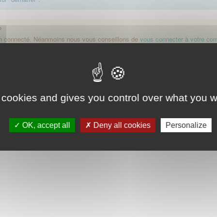
?
on connecté. Néanmoins nous vous conseillons de
vous connecter à votre co
Démarrer
 cookies and gives you control over what you w
OK, accept all
Deny all cookies
Personalize