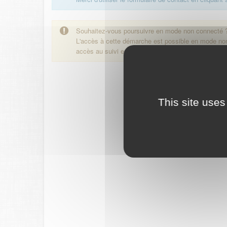
Souhaitez-vous poursuivre en mode non connecté 
L'accès à cette démarche est possible en mode n
accès au suivi en ligne de la démarche.
This site uses