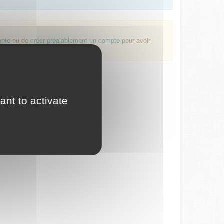
mpte
ou de
créer préalablement un compte
pour avoir
ant to activate