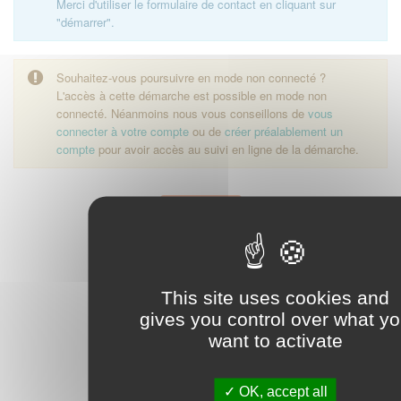
Merci d'utiliser le formulaire de contact en cliquant sur
"démarrer".
Souhaitez-vous poursuivre en mode non connecté ?
L'accès à cette démarche est possible en mode non
connecté. Néanmoins nous vous conseillons de
vous
connecter à votre compte
ou de
créer préalablement un
compte
pour avoir accès au suivi en ligne de la démarche.
Démarrer
This site uses cookies and
gives you control over what y
want to activate
OK, accept all