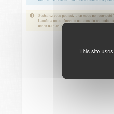
Souhaitez-vous poursuivre en mode non connecté 
L'accès à cette démarche est possible en mode n
accès au suivi en ligne de la démarche.
This site uses