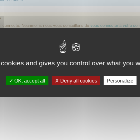
?
on connecté. Néanmoins nous vous conseillons de
vous connecter à votre co
Démarrer
 cookies and gives you control over what you w
OK, accept all
Deny all cookies
Personalize