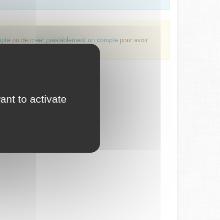
mpte
ou de
créer préalablement un compte
pour avoir
ant to activate