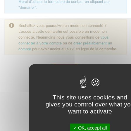
Merci d'utiliser le formulaire de contact en cliquant sur
"démarrer".
Souhaitez-vous poursuivre en mode non connecté ?
L'accès à cette démarche est possible en mode non
connecté. Néanmoins nous vous conseillons de
vous
connecter à votre compte
ou de
créer préalablement un
compte
pour avoir accès au suivi en ligne de la démarche.
Démarrer
This site uses cookies and
gives you control over what y
want to activate
OK, accept all