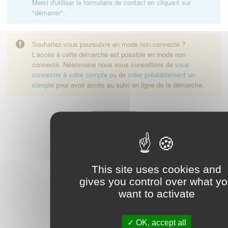
Merci d'utiliser le formulaire de contact en cliquant sur
"démarrer".
Souhaitez-vous poursuivre en mode non connecté ?
L'accès à cette démarche est possible en mode non
connecté. Néanmoins nous vous conseillons de
vous
connecter à votre compte
ou de
créer préalablement un
compte
pour avoir accès au suivi en ligne de la démarche.
Démarrer
This site uses cookies and
gives you control over what y
want to activate
OK, accept all