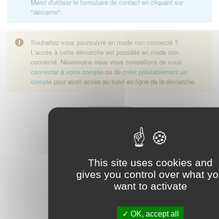
Merci d'utiliser le formulaire de contact en cliquant sur
"démarrer".
Souhaitez-vous poursuivre en mode non connecté ?
L'accès à cette démarche est possible en mode non
connecté. Néanmoins nous vous conseillons de
vous
connecter à votre compte
ou de
créer préalablement un
compte
pour avoir accès au suivi en ligne de la démarche.
Démarrer
This site uses cookies and
gives you control over what y
want to activate
OK, accept all