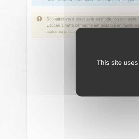
Souhaitez-vous poursuivre en mode non connecté 
L'accès à cette démarche est possible en mode n
accès au suivi en ligne de la démarche.
This site uses