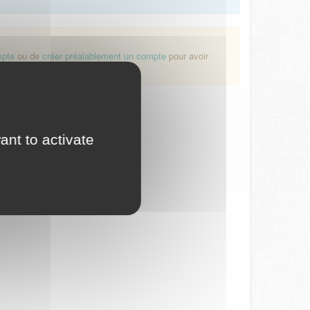
mpte
ou de
créer préalablement un compte
pour avoir
ant to activate