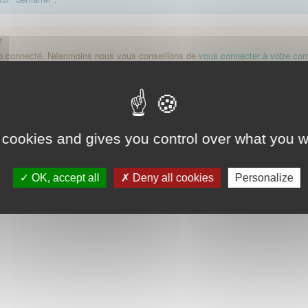
?
on connecté. Néanmoins nous vous conseillons de
vous connecter à votre co
Démarrer
 cookies and gives you control over what you w
OK, accept all
Deny all cookies
Personalize