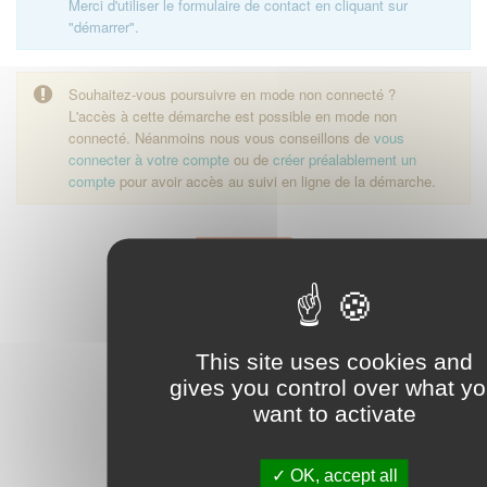
Merci d'utiliser le formulaire de contact en cliquant sur
"démarrer".
Souhaitez-vous poursuivre en mode non connecté ?
L'accès à cette démarche est possible en mode non
connecté. Néanmoins nous vous conseillons de
vous
connecter à votre compte
ou de
créer préalablement un
compte
pour avoir accès au suivi en ligne de la démarche.
Démarrer
This site uses cookies and
gives you control over what y
want to activate
OK, accept all