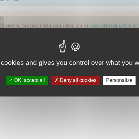
?
on connecté. Néanmoins nous vous conseillons de
vous connecter à votre co
Démarrer
 cookies and gives you control over what you w
OK, accept all
Deny all cookies
Personalize