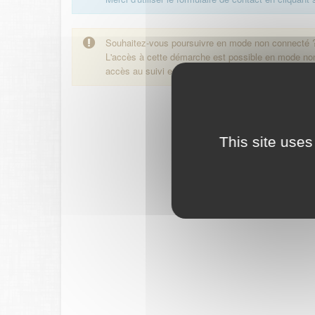
Souhaitez-vous poursuivre en mode non connecté 
L'accès à cette démarche est possible en mode n
accès au suivi en ligne de la démarche.
This site uses