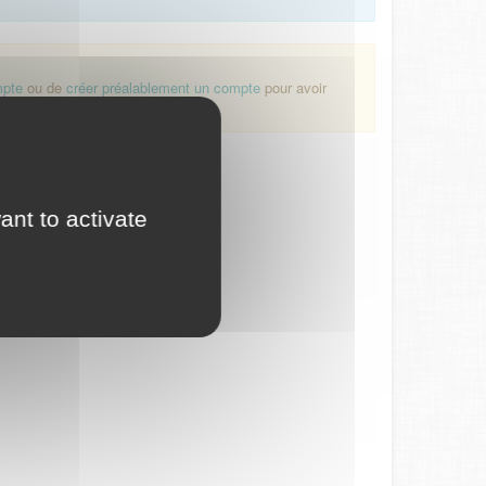
mpte
ou de
créer préalablement un compte
pour avoir
ant to activate