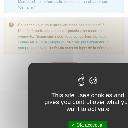
Merci d'utiliser le formulaire de contact en cliquant sur
"démarrer".
Souhaitez-vous poursuivre en mode non connecté ?
L'accès à cette démarche est possible en mode non
connecté. Néanmoins nous vous conseillons de
vous
connecter à votre compte
ou de
créer préalablement un
compte
pour avoir accès au suivi en ligne de la démarche.
Démarrer
This site uses cookies and
gives you control over what y
want to activate
OK, accept all