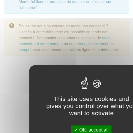
Merci d'utiliser le formulaire de contact en cliquant sur
"démarrer".
Souhaitez-vous poursuivre en mode non connecté ?
L'accès à cette démarche est possible en mode non
connecté. Néanmoins nous vous conseillons de
vous
connecter à votre compte
ou de
créer préalablement un
compte
pour avoir accès au suivi en ligne de la démarche.
Démarrer
This site uses cookies and
gives you control over what y
want to activate
OK, accept all