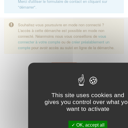
Merci d'utiliser le formulaire de contact en cliquant sur
"démarrer".
Souhaitez-vous poursuivre en mode non connecté ?
L'accès à cette démarche est possible en mode non
connecté. Néanmoins nous vous conseillons de
vous
connecter à votre compte
ou de
créer préalablement un
compte
pour avoir accès au suivi en ligne de la démarche.
Démarrer
This site uses cookies and
gives you control over what y
want to activate
OK, accept all