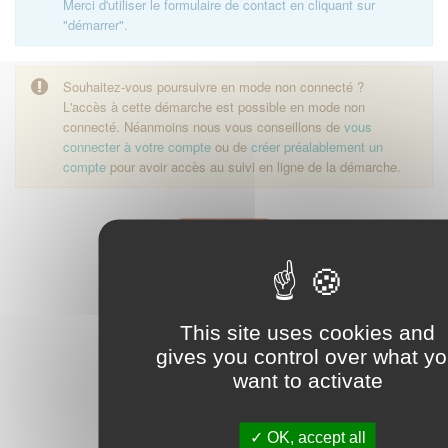
Merci d'utiliser le formulaire de contact en cliquant sur
"démarrer".
Souhaitez-vous poursuivre en mode non connecté ?
L'accès à cette démarche est possible en mode non
connecté. Néanmoins nous vous conseillons de
vous
connecter à votre compte
ou de
créer préalablement un
compte
pour avoir accès au suivi en ligne de la démarche.
Démarrer
This site uses cookies and
gives you control over what y
want to activate
OK, accept all