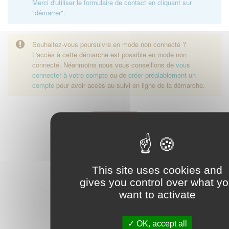
Merci d'utiliser le formulaire de contact en cliquant sur
"démarrer".
Souhaitez-vous poursuivre en mode non connecté ?
L'accès à cette démarche est possible en mode non
connecté. Néanmoins nous vous conseillons de
vous
connecter à votre compte
ou de
créer préalablement un
compte
pour avoir accès au suivi en ligne de la démarche.
Démarrer
This site uses cookies and
gives you control over what y
want to activate
OK, accept all