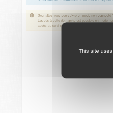
Souhaitez-vous poursuivre en mode non connecté 
L'accès à cette démarche est possible en mode n
accès au suivi en ligne de la démarche.
This site uses