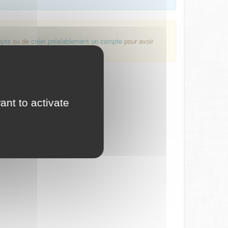
mpte
ou de
créer préalablement un compte
pour avoir
ant to activate