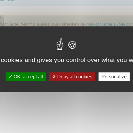
?
on connecté. Néanmoins nous vous conseillons de
vous connecter à votre co
Démarrer
 cookies and gives you control over what you w
OK, accept all
Deny all cookies
Personalize