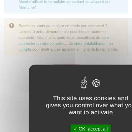
Merci d'utiliser le formulaire de contact en cliquant sur
"démarrer".
Souhaitez-vous poursuivre en mode non connecté ?
L'accès à cette démarche est possible en mode non
connecté. Néanmoins nous vous conseillons de
vous
connecter à votre compte
ou de
créer préalablement un
compte
pour avoir accès au suivi en ligne de la démarche.
Démarrer
This site uses cookies and
gives you control over what y
want to activate
OK, accept all