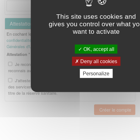
This site uses cookies and
Attestation
gives you control over what y
want to activate
En cochant les cases ci-dessous, je reconnais avoir lu la
Politique de
confidentialité
et je reconnais avoir lu et accepté les
Conditions
Générales d'Utilisation
.
OK, accept all
Attestation *
Deny all cookies
Je reconnais avoir lu la Politique de confidentialité et je
reconnais avoir lu et accepté les CGU.
Personalize
J'atteste être enregistré en tant qu'Etudiant ou Interne auprès
des services compétents de l'Ordre national des pharmaciens au
titre de la réserve sanitaire.
Créer le compte