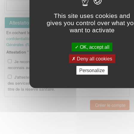
This site uses cookies and
Attestation
gives you control over what y
want to activate
En cochant les cases ci-dessous, je reconnais avoir lu la
Politique de
confidentialité
et je reconnais avoir lu et accepté les
Conditions
Générales d'Utilisation
.
OK, accept all
Attestation *
Deny all cookies
Je reconnais avoir lu la Politique de confidentialité et je
reconnais avoir lu et accepté les CGU.
Personalize
J'atteste être enregistré en tant qu'Etudiant ou Interne auprès
des services compétents de l'Ordre national des pharmaciens au
titre de la réserve sanitaire.
Créer le compte