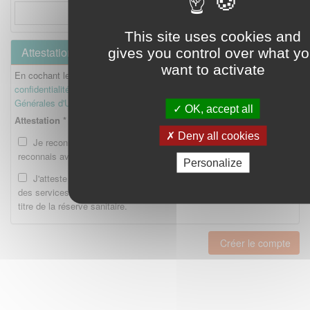
This site uses cookies and
Attestation
gives you control over what y
want to activate
En cochant les cases ci-dessous, je reconnais avoir lu la
Politique de
confidentialité
et je reconnais avoir lu et accepté les
Conditions
Générales d'Utilisation
.
OK, accept all
Attestation *
Deny all cookies
Je reconnais avoir lu la Politique de confidentialité et je
reconnais avoir lu et accepté les CGU.
Personalize
J'atteste être enregistré en tant qu'Etudiant ou Interne auprès
des services compétents de l'Ordre national des pharmaciens au
titre de la réserve sanitaire.
Créer le compte