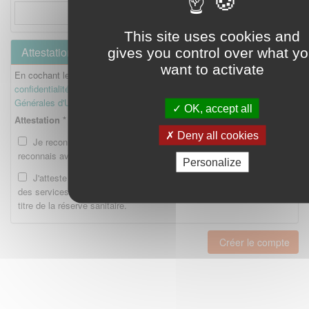
This site uses cookies and
Attestation
gives you control over what y
want to activate
En cochant les cases ci-dessous, je reconnais avoir lu la
Politique de
confidentialité
et je reconnais avoir lu et accepté les
Conditions
Générales d'Utilisation
.
OK, accept all
Attestation *
Deny all cookies
Je reconnais avoir lu la Politique de confidentialité et je
reconnais avoir lu et accepté les CGU.
Personalize
J'atteste être enregistré en tant qu'Etudiant ou Interne auprès
des services compétents de l'Ordre national des pharmaciens au
titre de la réserve sanitaire.
Créer le compte