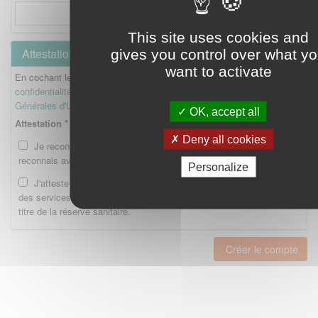
This site uses cookies and
Attestation
gives you control over what y
want to activate
En cochant les cases ci-dessous, je reconnais avoir lu la
Politique de
confidentialité
et je reconnais avoir lu et accepté les
Conditions
Générales d'Utilisation
.
OK, accept all
Attestation *
Deny all cookies
Je reconnais avoir lu la Politique de confidentialité et je
reconnais avoir lu et accepté les CGU.
Personalize
J'atteste être enregistré en tant qu'Etudiant ou Interne auprès
des services compétents de l'Ordre national des pharmaciens au
titre de la réserve sanitaire.
Créer le compte