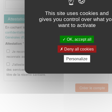
This site uses cookies and
Attestation
gives you control over what y
want to activate
En cochant les cases ci-dessous, je reconnais avoir lu la
Politique de
confidentialité
et je reconnais avoir lu et accepté les
Conditions
Générales d'Utilisation
.
OK, accept all
Attestation *
Deny all cookies
Je reconnais avoir lu la Politique de confidentialité et je
reconnais avoir lu et accepté les CGU.
Personalize
J'atteste être enregistré en tant qu'Etudiant ou Interne auprès
des services compétents de l'Ordre national des pharmaciens au
titre de la réserve sanitaire.
Créer le compte