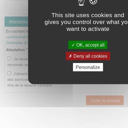
This site uses cookies and
Attestation
gives you control over what y
want to activate
En cochant les cases ci-dessous, je reconnais avoir lu la
Politique de
confidentialité
et je reconnais avoir lu et accepté les
Conditions
Générales d'Utilisation
.
OK, accept all
Attestation *
Deny all cookies
Je reconnais avoir lu la Politique de confidentialité et je
reconnais avoir lu et accepté les CGU.
Personalize
J'atteste être enregistré en tant qu'Etudiant ou Interne auprès
des services compétents de l'Ordre national des pharmaciens au
titre de la réserve sanitaire.
Créer le compte