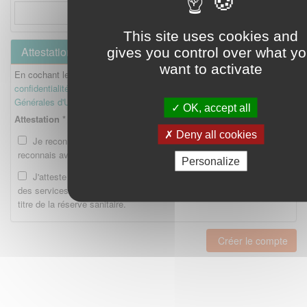
This site uses cookies and
Attestation
gives you control over what y
want to activate
En cochant les cases ci-dessous, je reconnais avoir lu la
Politique de
confidentialité
et je reconnais avoir lu et accepté les
Conditions
Générales d'Utilisation
.
OK, accept all
Attestation *
Deny all cookies
Je reconnais avoir lu la Politique de confidentialité et je
reconnais avoir lu et accepté les CGU.
Personalize
J'atteste être enregistré en tant qu'Etudiant ou Interne auprès
des services compétents de l'Ordre national des pharmaciens au
titre de la réserve sanitaire.
Créer le compte