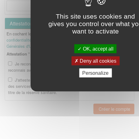
This site uses cookies and
Attestation
gives you control over what y
want to activate
En cochant les cases ci-dessous, je reconnais avoir lu la
Politique de
confidentialité
et je reconnais avoir lu et accepté les
Conditions
Générales d'Utilisation
.
OK, accept all
Attestation *
Deny all cookies
Je reconnais avoir lu la Politique de confidentialité et je
reconnais avoir lu et accepté les CGU.
Personalize
J'atteste être enregistré en tant qu'Etudiant ou Interne auprès
des services compétents de l'Ordre national des pharmaciens au
titre de la réserve sanitaire.
Créer le compte